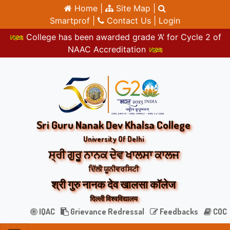
Home |
Site Map |
Smartprof |
Contact Us |
Login
College has been awarded grade ‘A’ for Cycle 2 of
NAAC Accreditation
Sri Guru Nanak Dev Khalsa College
University Of Delhi
ਸ੍ਰੀ ਗੁਰੂ ਨਾਨਕ ਦੇਵ ਖਾਲਸਾ ਕਾਲਜ
ਦਿੱਲੀ ਯੂਨੀਵਰਸਿਟੀ
श्री गुरु नानक देव खालसा कॉलेज
दिल्ली विश्वविद्यालय
IQAC
Grievance Redressal
Feedbacks
COC