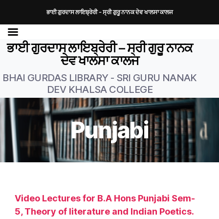
ਭਾਈ ਗੁਰਦਾਸ ਲਾਇਬ੍ਰੇਰੀ – ਸ੍ਰੀ ਗੁਰੂ ਨਾਨਕ ਦੇਵ ਖਾਲਸਾ ਕਾਲਜ
ਭਾਈ ਗੁਰਦਾਸ ਲਾਇਬ੍ਰੇਰੀ – ਸ੍ਰੀ ਗੁਰੂ ਨਾਨਕ
ਦੇਵ ਖਾਲਸਾ ਕਾਲਜ
BHAI GURDAS LIBRARY - SRI GURU NANAK
DEV KHALSA COLLEGE
Punjabi
Video Lectures for B.A Hons Punjabi Sem-
5, Theory of literature and Indian Poetics.